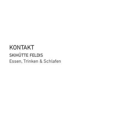
KONTAKT
SKIHÜTTE
FELDIS
Essen, Trinken & Schlafen
Im Winter wie im Sommer
1947 m ü. M. in 7404 Feldis
Reservationen & Buchungen
+41 (0)77 536 55 15
allegra@skihuette-feldis.ch
UNSER ANGEBOT
Menukarte